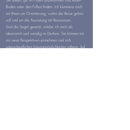
Sie dabei, gut im Hafen anzukommen und festen
Boden unter den Füßen finden. Ich kümmere mich
mit Ihnen um Orientierung, wohin die Reise gehen
soll und um die Ausrüstung mit Ressourcen.
Sind die Segel gesetzt, erlebe ich mich als
ideenreich und wendig im Denken. Sie können mit
mir neue Perspektiven einnehmen und sich
unterschiedlichen Lösungsmöglichkeiten nähern. Auf
dem offenen Meer bin ich mit ruhiger Präsenz auch
im hohen Wellengang an Ihrer Seite. Regelmäßig
steigen wir hinauf zum Ausguck, um den Überblick
zu behalten und die Richtung zu überprüfen.
An welcher Stelle der Reise Sie sich auch befinden -
mir liegt am Herzen, Sie mit Wertschätzung,
Achtsamkeit und Empathie auf Ihrer
Entwicklungsreise zu begleiten.
Meine Qualifikationen