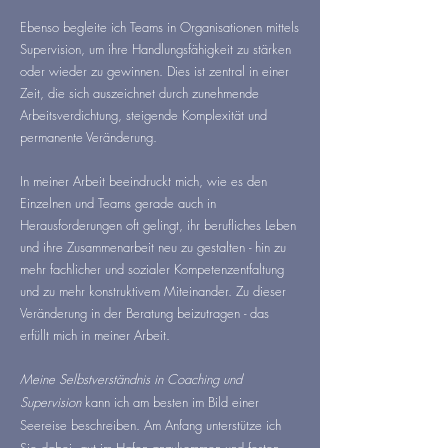
Ebenso begleite ich Teams in Organisationen mittels
Supervision, um ihre Handlungsfähigkeit zu stärken
oder wieder zu gewinnen. Dies ist zentral in einer
Zeit, die sich auszeichnet durch zunehmende
Arbeitsverdichtung, steigende Komplexität und
permanente Veränderung.
In meiner Arbeit beeindruckt mich, wie es den
Einzelnen und Teams gerade auch in
Herausforderungen oft gelingt, ihr berufliches Leben
und ihre Zusammenarbeit neu zu gestalten - hin zu
mehr fachlicher und sozialer Kompetenzentfaltung
und zu mehr konstruktivem Miteinander. Zu dieser
Veränderung in der Beratung beizutragen - das
erfüllt mich in meiner Arbeit.
Meine Selbstverständnis in Coaching und
Supervision
kann ich am besten im Bild einer
Seereise beschreiben. Am Anfang unterstütze ich