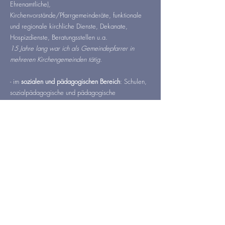
Ehrenamtliche),
Kirchenvorstände/Pfarrgemeinderäte, funktionale
und regionale kirchliche Dienste, Dekanate,
Hospizdienste, Beratungsstellen u.a.
15 Jahre lang war ich als Gemeindepfarrer
in
mehreren Kirchengemeinden tätig.
- im
sozialen und pädagogischen Bereich
: Schulen,
sozialpädagogische und pädagogische
Einrichtungen, Lebenshilfe u.a.
Über viele Jahre habe ich als Religionslehrer an
Grundschulen und weiterführenden Schulen
unterrichtet.
Kontakt aufnehmen
Impressum
Datenschutz
Links