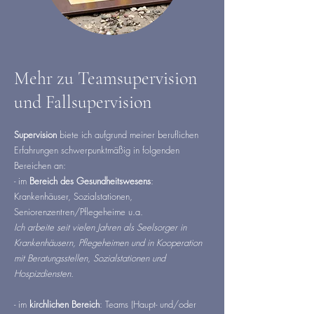
Mehr zu Teamsupervision
und Fallsupervision
Supervision
biete ich aufgrund meiner beruflichen
Erfahrungen schwerpunktmäßig in folgenden
Bereichen an:
- im
Bereich des Gesundheitswesens
:
Krankenhäuser, Sozialstationen,
Seniorenzentren/Pflegeheime u.a.
Ich arbeite seit vielen Jahren als Seelsorger in
Krankenhäusern, Pflegeheimen und in Kooperation
mit Beratungsstellen, Sozialstationen und
Hospizdiensten.
- im
kirchlichen Bereich
: Teams (Haupt- und/oder